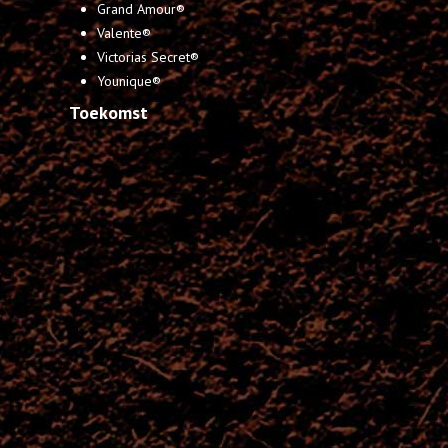
Grand Amour®
Valente®
Victorias Secret®
Younique®
Toekomst