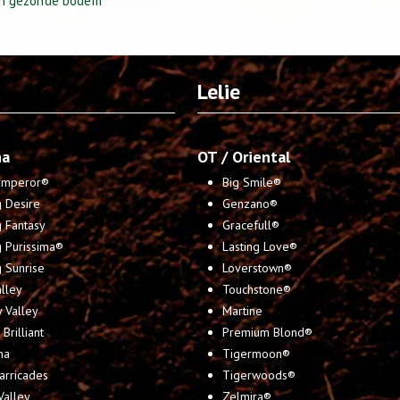
en gezonde bodem
Lelie
na
OT / Oriental
 Emperor®
Big Smile®
 Desire
Genzano®
 Fantasy
Gracefull®
g Purissima®
Lasting Love®
 Sunrise
Loverstown®
lley
Touchstone®
 Valley
Martine
Brilliant
Premium Blond®
ma
Tigermoon®
arricades
Tigerwoods®
Valley
Zelmira®