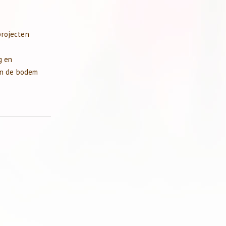
projecten
g en
an de bodem