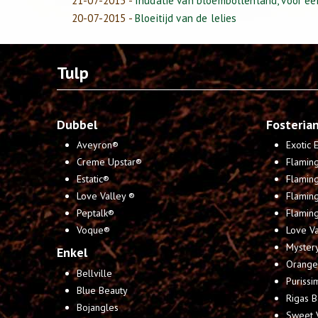
21-07-2015
-
Inudatie van bloembollenland, voor e
20-07-2015
-
Bloeitijd van de lelies
Tulp
Dubbel
Fosteria
Aveyron®
Exotic
Creme Upstar®
Flaming
Estatic®
Flaming
Love Valley ®
Flamin
Peptalk®
Flaming
Voque®
Love Va
Mystery
Enkel
Orange 
Bellville
Purissi
Blue Beauty
Rigas B
Bojangles
Sweet 