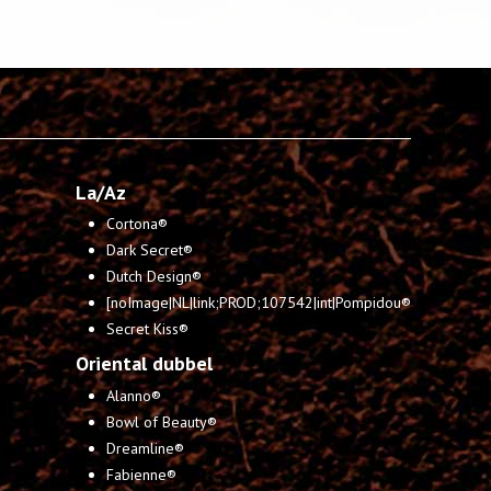
La/Az
Cortona®
Dark Secret®
Dutch Design®
[noImage|NL|link;PROD;107542|int|Pompidou®
Secret Kiss®
Oriental dubbel
Alanno®
Bowl of Beauty®
Dreamline®
Fabienne®