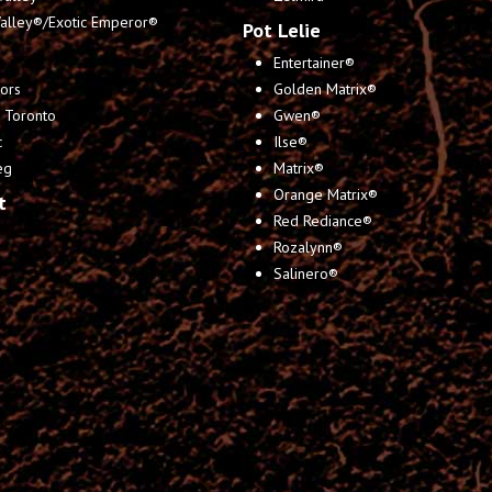
Valley®/Exotic Emperor®
Pot Lelie
Entertainer®
ors
Golden Matrix®
 Toronto
Gwen®
c
Ilse®
eg
Matrix®
Orange Matrix®
t
Red Rediance®
Rozalynn®
Salinero®