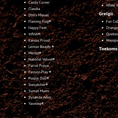
Candy Corner
White 
Claudia
Greigii
Doll's Minuet
Flaming Flag®
Fun Col
Happy Feet
Orange
Infiniti®
Quebe
Kansas Proud
Winnip
Lemon Beauty ®
Toekoms
Merlot®
National Velvet®
Parrot Prince
Passion Play ®
Purple Doll®
Suncatcher®
Sunset Miami
Synaeda Amor
Yasmine®