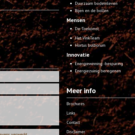
Duurzaam bodemleven
Bijen en de bollen
Mensen
De Toekomst
Het VinkTeam
Hortus bulborum
Innovatie
Energiewinning -besparing
Energiezuinig beregenen
Meer info
Brochures
Links
Contact
Disclaimer
evens verwerkt.