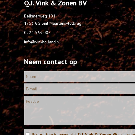
Q.J. Vink & Zonen BV
Belkmerweg 101
1753 GG Sint Maartensvlotbrug
0224 563 005
info@vinkholland.nl
Neem contact op
Ik geef toestemming dat
Q.J. Vink & Zonen BV
mijn geg