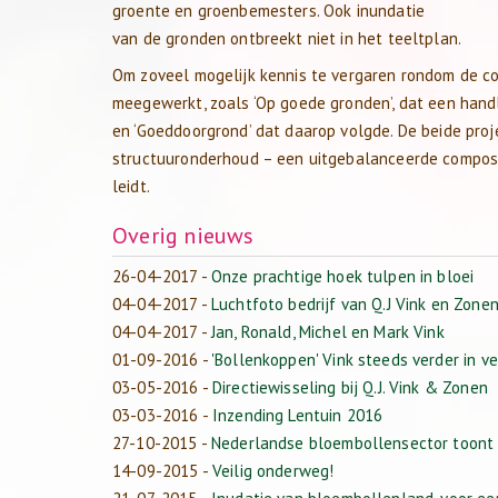
groente en groenbemesters. Ook inundatie
van de gronden ontbreekt niet in het teeltplan.
Om zoveel mogelijk kennis te vergaren rondom de co
meegewerkt, zoals ‘Op goede gronden’, dat een hand
en ‘Goeddoorgrond’ dat daarop volgde. De beide pr
structuuronderhoud – een uitgebalanceerde compost
leidt.
Overig nieuws
26-04-2017
-
Onze prachtige hoek tulpen in bloei
04-04-2017
-
Luchtfoto bedrijf van Q.J Vink en Zonen
04-04-2017
-
Jan, Ronald, Michel en Mark Vink
01-09-2016
-
'Bollenkoppen' Vink steeds verder in v
03-05-2016
-
Directiewisseling bij Q.J. Vink & Zonen
03-03-2016
-
Inzending Lentuin 2016
27-10-2015
-
Nederlandse bloembollensector toont 
14-09-2015
-
Veilig onderweg!