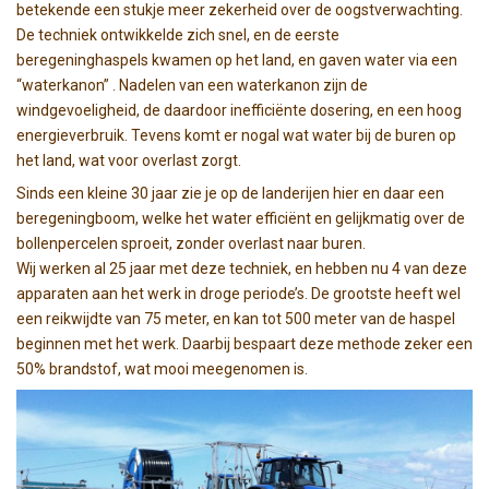
betekende een stukje meer zekerheid over de oogstverwachting.
De techniek ontwikkelde zich snel, en de eerste
beregeninghaspels kwamen op het land, en gaven water via een
“waterkanon” . Nadelen van een waterkanon zijn de
windgevoeligheid, de daardoor inefficiënte dosering, en een hoog
energieverbruik. Tevens komt er nogal wat water bij de buren op
het land, wat voor overlast zorgt.
Sinds een kleine 30 jaar zie je op de landerijen hier en daar een
beregeningboom, welke het water efficiënt en gelijkmatig over de
bollenpercelen sproeit, zonder overlast naar buren.
Wij werken al 25 jaar met deze techniek, en hebben nu 4 van deze
apparaten aan het werk in droge periode’s. De grootste heeft wel
een reikwijdte van 75 meter, en kan tot 500 meter van de haspel
beginnen met het werk. Daarbij bespaart deze methode zeker een
50% brandstof, wat mooi meegenomen is.