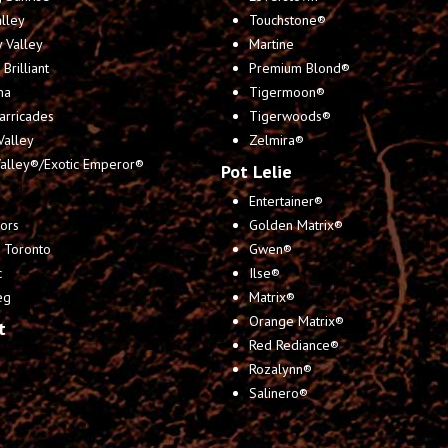
lley
Touchstone®
 Valley
Martine
Brilliant
Premium Blond®
ma
Tigermoon®
arricades
Tigerwoods®
Valley
Zelmira®
Valley®/Exotic Emperor®
Pot Lelie
Entertainer®
ors
Golden Matrix®
 Toronto
Gwen®
c
Ilse®
eg
Matrix®
Orange Matrix®
t
Red Rediance®
Rozalynn®
Salinero®