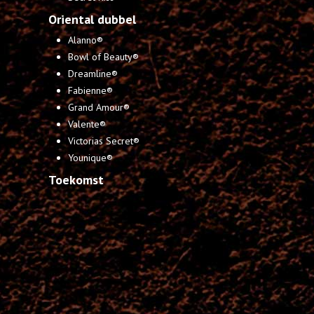
Oriental dubbel
Alanno®
Bowl of Beauty®
Dreamline®
Fabienne®
Grand Amour®
Valente®
Victorias Secret®
Younique®
Toekomst