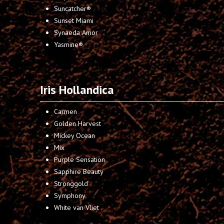
Suncatcher®
Sunset Miami
Synaeda Amor
Yasmine®
Iris Hollandica
Carmen
Golden Harvest
Mickey Ocean
Mix
Purple Sensation
Sapphire Beauty
Stronggold
Symphony
White van Vliet