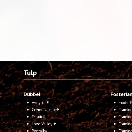
Tulp
Dubbel
Fosteria
Aveyron®
Exotic
Creme Upstar®
Flaming
Estatic®
Flaming
Love Valley ®
Flamin
Peptalk®
Flaming