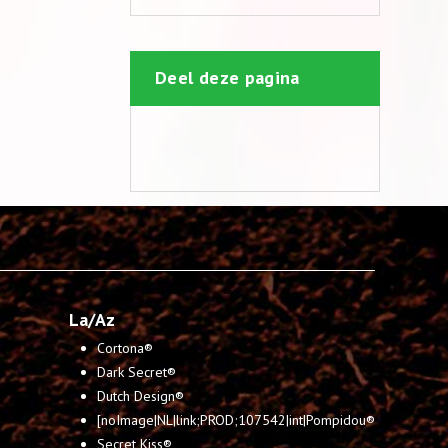
Deel deze pagina
La/Az
Cortona®
Dark Secret®
Dutch Design®
[noImage|NL|link;PROD;107542|int|Pompidou®
Secret Kiss®