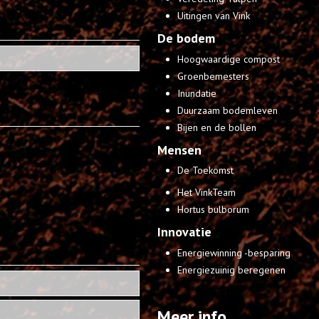
Uitingen van Vink
De bodem
Hoogwaardige compost
Groenbemesters
Inundatie
Duurzaam bodemleven
Bijen en de bollen
Mensen
De Toekomst
Het VinkTeam
Hortus bulborum
Innovatie
Energiewinning -besparing
Energiezuinig beregenen
Meer info