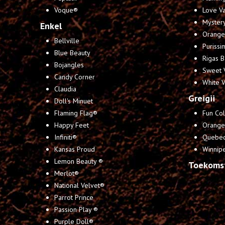
Voque®
Love Va
Mystery
Enkel
Orange 
Bellville
Purissi
Blue Beauty
Rigas B
Bojangles
Sweet 
Candy Corner
White 
Claudia
Greigii
Doll's Minuet
Flaming Flag®
Fun Col
Happy Feet
Orange
Infiniti®
Quebe
Kansas Proud
Winnip
Lemon Beauty ®
Toekoms
Merlot®
National Velvet®
Parrot Prince
Passion Play ®
Purple Doll®