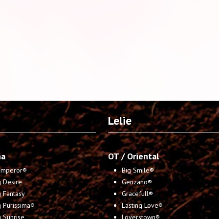
Lelie
na
OT / Oriental
 Emperor®
Big Smile®
 Desire
Genzano®
 Fantasy
Gracefull®
g Purissima®
Lasting Love®
 Sunrise
Loverstown®