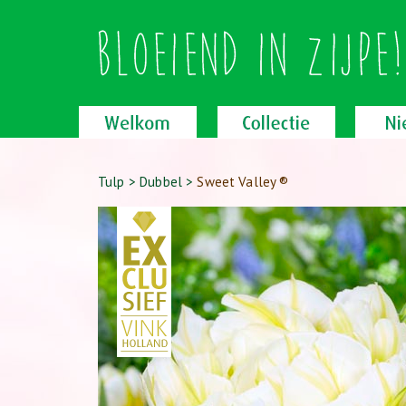
Tulp
>
Dubbel
>
Sweet Valley ®