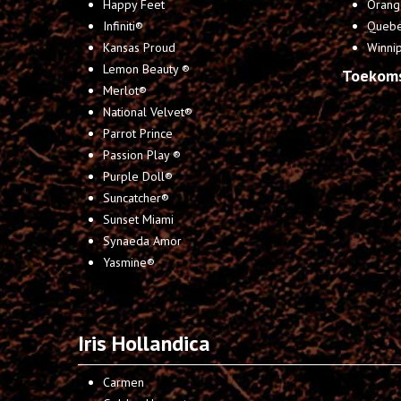
Happy Feet
Orang
Infiniti®
Queb
Kansas Proud
Winni
Lemon Beauty ®
Toekom
Merlot®
National Velvet®
Parrot Prince
Passion Play ®
Purple Doll®
Suncatcher®
Sunset Miami
Synaeda Amor
Yasmine®
Iris Hollandica
Carmen