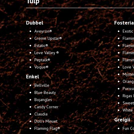
Tulp
Dubbel
Fosteri
Aveyron®
Exoti
Creme Upstar®
Flami
Estatic®
Flami
Love Valley ®
Flami
Peptalk®
Flamin
Voque®
Love 
Myster
Enkel
Orange
Bellville
Puriss
Blue Beauty
Rigas 
Bojangles
Sweet
Candy Corner
White
Claudia
Greigii
Doll's Minuet
Flaming Flag®
Fun C