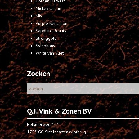
Golden Harvest
Mickey Ocean
Mix
Purple Sensation
Sapphire Beauty
Stronggold
Symphony
White van Vliet
Zoeken
Q.J. Vink & Zonen BV
Belkmerweg 101
1753 GG Sint Maartensvlotbrug