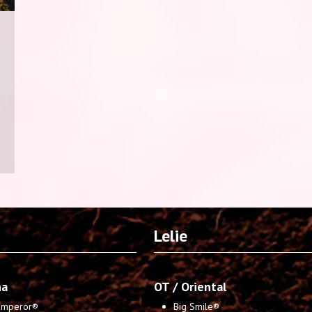
Lelie
na
OT / Oriental
 Emperor®
Big Smile®