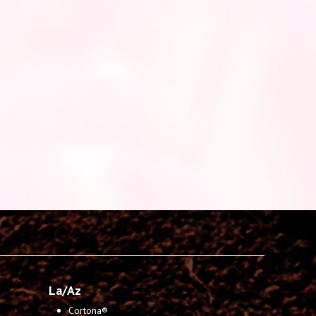
La/Az
Cortona®