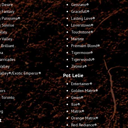
 Desire
Genzano®
 Fantasy
Gracefull®
g Purissima®
Lasting Love®
 Sunrise
Loverstown®
lley
Touchstone®
 Valley
Martine
Brilliant
Premium Blond®
ma
Tigermoon®
arricades
Tigerwoods®
Valley
Zelmira®
Valley®/Exotic Emperor®
Pot Lelie
Entertainer®
ors
Golden Matrix®
 Toronto
Gwen®
c
Ilse®
eg
Matrix®
Orange Matrix®
t
Red Rediance®