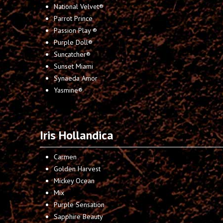
National Velvet®
Parrot Prince
Passion Play ®
Purple Doll®
Suncatcher®
Sunset Miami
Synaeda Amor
Yasmine®
Iris Hollandica
Carmen
Golden Harvest
Mickey Ocean
Mix
Purple Sensation
Sapphire Beauty