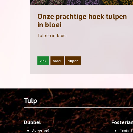
Onze prachtige hoek tulpen
in bloei
Tulpen in bloei
vink
bloei
tulpen
Tulp
Dubbel
Fosteria
Aveyron®
Exotic