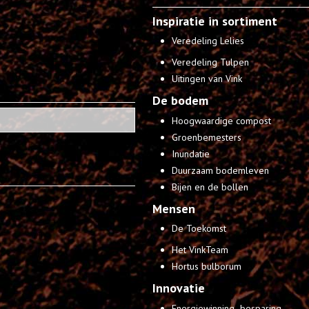
Inspiratie in sortiment
Veredeling Lelies
Veredeling Tulpen
Uitingen van Vink
De bodem
Hoogwaardige compost
Groenbemesters
Inundatie
Duurzaam bodemleven
Bijen en de bollen
Mensen
De Toekomst
Het VinkTeam
Hortus bulborum
Innovatie
Energiewinning -besparing