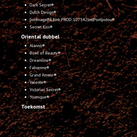
Dark Secret®
Dutch Design®
[noImage|NL|link;PROD;107542|int|Pompidou®
Secret Kiss®
Oriental dubbel
Alanno®
Bowl of Beauty®
Dreamline®
Fabienne®
Grand Amour®
Valente®
Victorias Secret®
Younique®
Toekomst