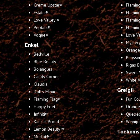
Creme Upstar®
Flaming
Estatic®
Flaming
Love Valley ®
Flamin
Peptalk®
Flaming
Voque®
Love Va
Mystery
Enkel
Orange 
Bellville
Purissi
Blue Beauty
Rigas B
Bojangles
Sweet 
Candy Corner
White 
Claudia
Greigii
Doll's Minuet
Flaming Flag®
Fun Col
Happy Feet
Orange
Infiniti®
Quebe
Kansas Proud
Winnip
Lemon Beauty ®
Toekoms
Merlot®